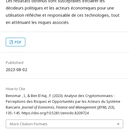
Les résultats obtenus sont susceptibles d'éclairer les
décideurs politiques et les acteurs économiques pour une
utilisation réfléchie et responsable de ces technologies, tout
en atténuant les risques associés.
PDF
Published
2023-08-02
How to Cite
Benomar , I., & Ben El Haj , F. (2023). Analyse des Cryptomonnaies :
Perceptions des Risques et Opportunités par les Acteurs du Système
Bancaire.
Journal of Economics, Finance and Management (JEFM)
,
2
(3),
135–145. https://doi.org/10.5281/zenodo.8209724
More Citation Formats