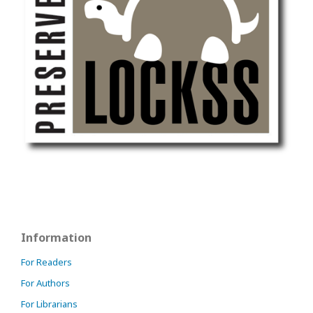
Information
For Readers
For Authors
For Librarians