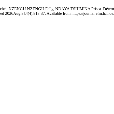
NGU NZENGU Felly, NDAYA TSHIMINA Prisca. Déterminants de l
ited 2026Aug.8];4(4):818-37. Available from: https://journal-efm.fr/in