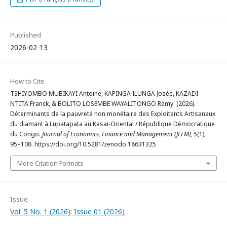
Published
2026-02-13
How to Cite
TSHIYOMBO MUBIKAYI Antoine, KAPINGA ILUNGA Josée, KAZADI
NTITA Franck, & BOLITO LOSEMBE WAYALITONGO Rémy. (2026).
Déterminants de la pauvreté non monétaire des Exploitants Artisanaux
du diamant à Lupatapata au Kasaï-Oriental / République Démocratique
du Congo.
Journal of Economics, Finance and Management (JEFM)
,
5
(1),
95–108. https://doi.org/10.5281/zenodo.18631325
More Citation Formats
Issue
Vol. 5 No. 1 (2026): Issue 01 (2026)