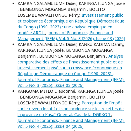
KAMBA NGALAMULUME Didier, KAPINGA ILUNGA Josée
, BEMBONGA MOGANGA Benjamin , BOLITO
LOSEMBE WAYALITONGO Rémy,
Investissement public
et croissance économique en République Démocratique
du Congo (1990–2023) : une analyse empirique en
modèle ARDL
,
Journal of Economics, Finance and
Management (JEFM): Vol. 5 No. 3 (2026): Issue 03 (2026)
KAMBA NGALAMULUME Didier, KANKU KADIMA Danny,
KAPINGA ILUNGA Josée, BEMBONGA MOGANGA
Benjamin , BEMBONGA MOGANGA Benjamin ,
Analyse
comparative des effets de l'investissement public et de
l'investissement privé sur la croissance économique en
République Démocratique du Congo (1990–2023)
,
Journal of Economics, Finance and Management (JEFM):
Vol. 5 No. 3 (2026): Issue 03 (2026)
KANGOMA MITEO Dieudonné, KAPINGA ILUNGA Josée
, BEMBONGA MOGANGA Benjamin , BOLITO
LOSEMBE WAYALITONGO Rémy,
Perception de l’impôt
sur le revenu locatif et son incidence sur les recettes de
la province du Kasaï-Oriental. Cas de la DGRKOR
,
Journal of Economics, Finance and Management (JEFM):
Vol. 5 No. 4 (2026): Issue 04 (2026)