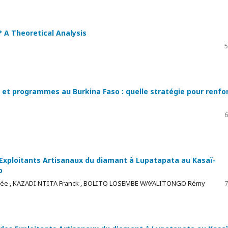
 A Theoretical Analysis
5
s et programmes au Burkina Faso : quelle stratégie pour renfo
6
Exploitants Artisanaux du diamant à Lupatapata au Kasaï-
o
sée , KAZADI NTITA Franck , BOLITO LOSEMBE WAYALITONGO Rémy
7