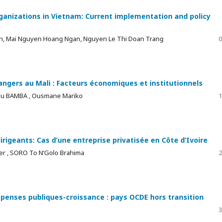
ganizations in Vietnam: Current implementation and policy
h, Mai Nguyen Hoang Ngan, Nguyen Le Thi Doan Trang
0
angers au Mali : Facteurs économiques et institutionnels
dou BAMBA , Ousmane Mariko
1
irigeants: Cas d’une entreprise privatisée en Côte d’Ivoire
r , SORO To N’Golo Brahima
2
 dépenses publiques-croissance : pays OCDE hors transition
3