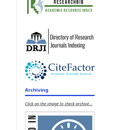
Archiving
Click on the image to check archive...