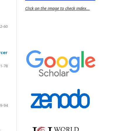
Click on the image to check index...
2-60
rcer
1-78
9-94