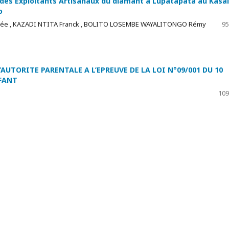
des Exploitants Artisanaux du diamant à Lupatapata au Kasaï
o
sée , KAZADI NTITA Franck , BOLITO LOSEMBE WAYALITONGO Rémy
95
AUTORITE PARENTALE A L’EPREUVE DE LA LOI N°09/001 DU 10
NFANT
109