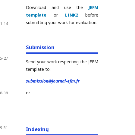
Download and use the
JEFM
template
or
LINK2
before
submitting your work for evaluation.
1-14
Submission
5-27
Send your work respecting the JEFM
template to:
submission@journal-efm.fr
or
8-38
9-51
Indexing